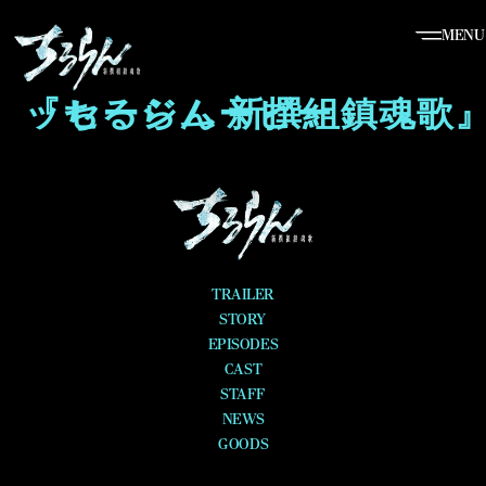
MENU
『ちるらん 新撰組鎮魂歌』メッセージムービー
TRAILER
STORY
EPISODES
CAST
STAFF
NEWS
GOODS