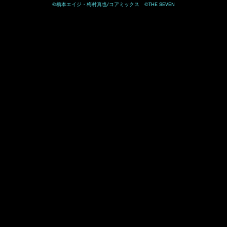
©橋本エイジ・梅村真也/コアミックス ©THE SEVEN