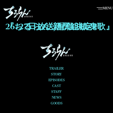
MENU
『ちるらん 新撰組鎮魂歌』3月26､27日放送/配信決定‼︎
TRAILER
STORY
EPISODES
CAST
STAFF
NEWS
GOODS