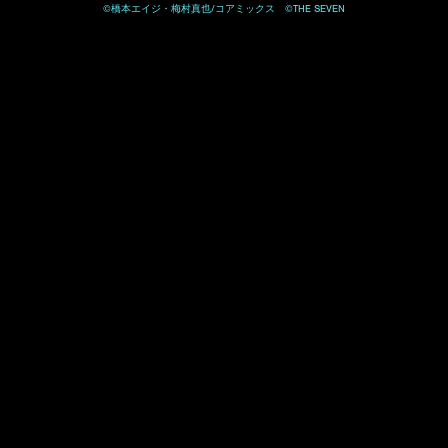
©橋本エイジ・梅村真也/コアミックス ©THE SEVEN