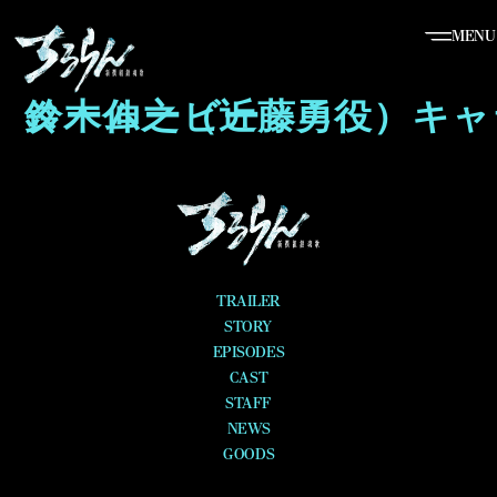
MENU
鈴木伸之（近藤勇役）キャラクタームービー
TRAILER
STORY
EPISODES
CAST
STAFF
NEWS
GOODS