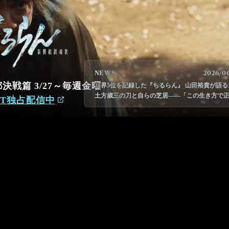
NEWS
2026/0
決戦篇 3/27～毎週金曜
世界5位を記録した『ちるらん』 山田裕貴が語る
土方歳三の刀と自らの芝居――「この生き方で
XT独占配信中
かった」と信じるために