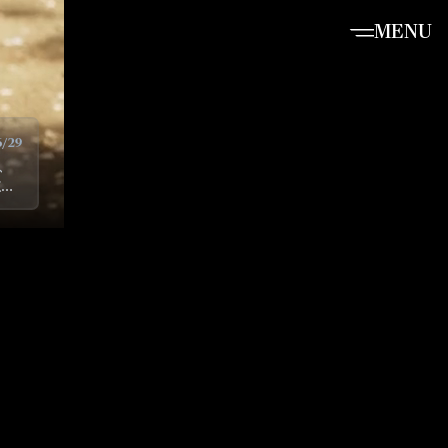
MENU
6/29
、
正し