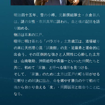
明
治
四
十
五
年
、
雪
の
小
樽
。
元
新
撰
組
隊
士
・
永
倉
新
八
は
、
謎
の
女
性
・
市
川
真
琴
に
請
わ
れ
、
血
と
魂
の
記
憶
を
語
り
始
め
る
。
物
語
は
幕
末
の
江
戸
。
喧
嘩
に
明
け
暮
れ
る
「
バ
ラ
ガ
キ
」
土
方
歳
三
は
、
道
場
破
り
の
末
に
天
然
理
心
流
「
試
衛
館
」
の
主
・
近
藤
勇
と
運
命
的
に
出
会
う
。
そ
の
圧
倒
的
な
強
さ
と
人
間
性
に
心
酔
し
た
土
方
は
、
山
南
敬
助
、
沖
田
総
司
や
斉
藤
一
と
い
っ
た
仲
間
た
ち
と
共
に
、
初
め
て
「
家
族
」
と
呼
べ
る
場
所
を
見
つ
け
る
。
そ
し
て
、
「
家
族
」
の
た
め
に
土
方
は
江
戸
の
町
を
騒
が
せ
る
辻
斬
り
と
の
対
決
に
臨
み
、
命
を
燃
や
す
勝
負
の
中
で
初
め
て
魂
か
ら
分
か
り
合
え
る
「
友
」
・
岡
田
以
蔵
と
出
会
う
こ
と
に
な
る
。