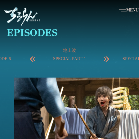
MENU
EPISODES
地上波
ODE 6
SPECIAL PART 1
SPECIAL