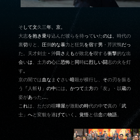
そ
し
て
文
久
三
年
、
京
。
大
志
を
抱
き
乗
り
込
ん
だ
彼
ら
を
待
っ
て
い
た
の
は
、
時
代
の
裏
切
り
と
、
圧
倒
的
な
暴
力
と
狂
気
を
宿
す
男
・
芹
沢
鴨
だ
っ
た
。
天
才
剣
士
・
沖
田
さ
え
も
が
敗
北
を
喫
す
る
衝
撃
的
な
出
会
い
は
、
土
方
の
心
に
恐
怖
と
同
時
に
烈
し
い
闘
志
の
火
を
灯
す
。
京
の
闇
で
は
血
な
ま
ぐ
さ
い
暗
殺
が
横
行
し
、
そ
の
刃
を
振
る
う
「
人
斬
り
」
の
中
に
は
、
か
つ
て
土
方
の
「
友
」
・
以
蔵
の
姿
が
あ
っ
た
…
。
こ
れ
は
、
た
だ
の
喧
嘩
屋
が
激
動
の
時
代
の
中
で
真
の
「
武
士
」
へ
と
変
貌
を
遂
げ
て
い
く
、
覚
悟
と
信
念
の
物
語
。