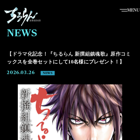
MENU
NEWS
【
ド
ラ
マ
化
記
念
！
『
ち
る
ら
ん
新
撰
組
鎮
魂
歌
』
原
作
コ
ミ
ッ
ク
ス
を
全
巻
セ
ッ
ト
に
し
て
1
0
名
様
に
プ
レ
ゼ
ン
ト
！
】
2026.03.26
NEWS