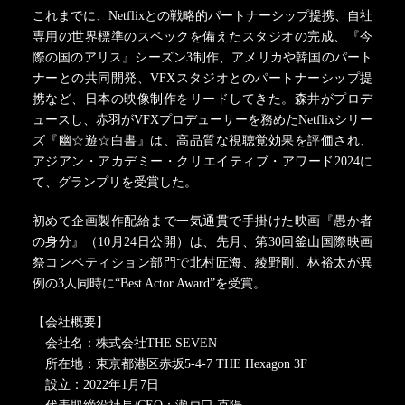
これまでに、Netflixとの戦略的パートナーシップ提携、自社
専用の世界標準のスペックを備えたスタジオの完成、『今
際の国のアリス』シーズン3制作、アメリカや韓国のパート
ナーとの共同開発、VFXスタジオとのパートナーシップ提
携など、日本の映像制作をリードしてきた。森井がプロデ
ュースし、赤羽がVFXプロデューサーを務めたNetflixシリー
ズ『幽☆遊☆白書』は、高品質な視聴覚効果を評価され、
アジアン・アカデミー・クリエイティブ・アワード2024に
て、グランプリを受賞した。
初めて企画製作配給まで一気通貫で手掛けた映画『愚か者
の身分』（10月24日公開）は、先月、第30回釜山国際映画
祭コンペティション部門で北村匠海、綾野剛、林裕太が異
例の3人同時に“Best Actor Award”を受賞。
【会社概要】
会社名：株式会社THE SEVEN
所在地：東京都港区赤坂5-4-7 THE Hexagon 3F
設立：2022年1月7日