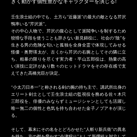
きく動かす個性豊かなキャラクターを演じる!
壬生浪士組の中でも、土方ら“近藤派”の最大の敵となる芹沢
鴨率いる“芹沢派”。
その中心人物で、芹沢の腹心として派閥争いを制するため
狡猾な手段を使うことも辞さない新見錦役に、社会の“陰”を
生きる男の危険な匂いと孤独を全身全霊で体現してみせる
怪優・奥野瑛太が、古くから芹沢の右腕としてその隣に立
ち、粗暴の限りを尽くす実力者・平山五郎役は、熱量の高
い演技に定評があり数々のヒットドラマをその存在感で支
えてきた高橋光臣が決定。
“小太刀日本一”と称される剣の腕の持ち主で、講武所出身の
エリート剣士として壬生浪士組の監視役を務める佐々木只
三郎役を、俳優のみならずミュージシャンとしても活躍し
唯一無二の個性と色気を持ち合わせた金子ノブアキが演じ
る。
そして、幕末にその名をとどろかせた“人斬り新兵衛”の異名
を持ち、京の都を脅かす“会津狩り”として新撰組と対立して