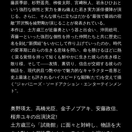
藤原季節、杉野遥亮、栁俊太郎、宮﨑秋人、岩永ひひおと
いう強烈な個性と実力を兼ね備えた若き実力派俳優陣が演
じる。さらに、そんな彼らに立ちはだかる“最強で最凶の宿
敵”芹沢鴨を綾野剛が演じることが発表されている。
本作は、土方歳三が近藤勇という器と出会い、沖田総司、
斉藤一といった強烈な個性を持った仲間たちと共に歴史に
名を刻む“新撰組”をいかにして作り上げていったのか。時代
の変革期に自らの生きる意味を問い、命を懸けるほどに熱
く滾る覚悟を持って短くも鮮やかに生きた彼らの生き様と
散り様、そして――友情、裏切り、信念が交錯する彼らの
物語を、現代的且つ艶やかで魅力的なキャラクター造形と
史上最速とも評されるハイスピードな殺陣(たて)を交えて描
く“ジャパニーズ・ソードアクション・エンターテインメン
ト”。
奥野瑛太、高橋光臣、金子ノブアキ、安藤政信、
桜井ユキの出演決定!
土方歳三ら「試衛館」に面々と対峙し、物語を大