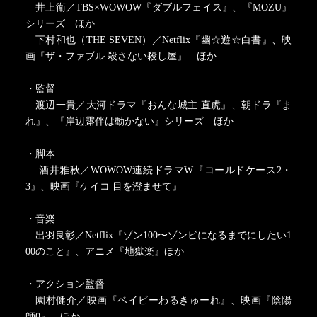
井上衛／TBS×WOWOW『ダブルフェイス』、『MOZU』
シリーズ ほか
下村和也（THE SEVEN）／Netflix『幽☆遊☆白書』、映
画『ザ・ファブル 殺さない殺し屋』 ほか
・監督
渡辺一貴／大河ドラマ『おんな城主 直虎』、朝ドラ『ま
れ』、『岸辺露伴は動かない』シリーズ ほか
・脚本
酒井雅秋／WOWOW連続ドラマW『コールドケース2・
3』、映画『ケイコ 目を澄ませて』
・音楽
出羽良彰／Netflix『ゾン100〜ゾンビになるまでにしたい1
00のこと』、アニメ『地獄楽』ほか
・アクション監督
園村健介／映画『ベイビーわるきゅーれ』、映画『陰陽
師0』 ほか