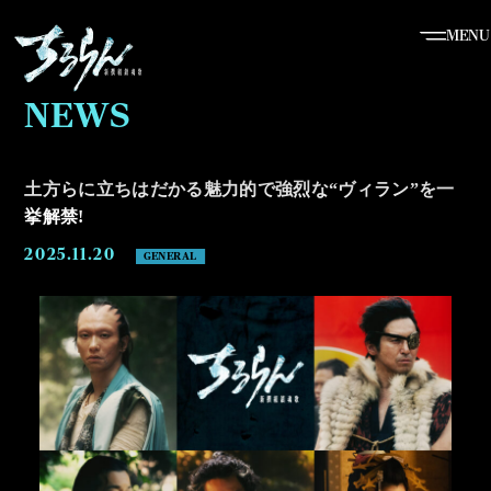
MENU
NEWS
土
方
ら
に
立
ち
は
だ
か
る
魅
力
的
で
強
烈
な
“
ヴ
ィ
ラ
ン
”
を
一
挙
解
禁
!
2025.11.20
GENERAL