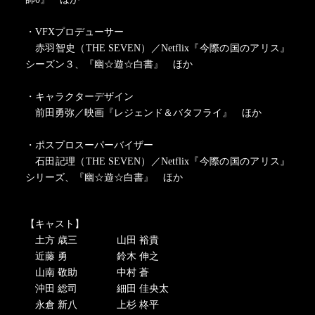
・VFXプロデューサー
赤羽智史（THE SEVEN）／Netflix『今際の国のアリス』
シーズン３、『幽☆遊☆白書』 ほか
・キャラクターデザイン
前田勇弥／映画『レジェンド＆バタフライ』 ほか
・ポスプロスーパーバイザー
石田記理（THE SEVEN）／Netflix『今際の国のアリス』
シリーズ、『幽☆遊☆白書』 ほか
【キャスト】
土方 歳三 山田 裕貴
近藤 勇 鈴木 伸之
山南 敬助 中村 蒼
沖田 総司 細田 佳央太
永倉 新八 上杉 柊平