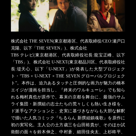
株式会社 THE SEVEN(東京都港区、代表取締役/CEO:瀬戸口
克陽、以下「THE SEVEN」)、株式会社
TBS テレビ(東京都港区、代表取締役社長:龍宝正峰、以下
「TBS」)、株式会社 U-NEXT(東京都品川区、代表取締役社
長:堤天心、以下「U-NEXT」)が発表した大型プロジェク
ト・“TBS × U-NEXT × THE SEVEN グローバルプロジェク
ト”。本作は、迫力あるタッチと圧倒的な画力が魅力の橋本
エイジが漫画を担当し、『終末のワルキューレ』でも知ら
れる梅村真也が原作で、幕末の京都を舞台に、最強のサム
ライ集団・新撰組の志士たちの荒々しくも熱い生き様を、
ド派手なアクションと、史実に基づきながらも大胆な解釈
で描いた人気コミック『ちるらん 新撰組鎮魂歌』を原作に
初の実写化。主人公の土方歳三を山田裕貴が、そのほか試
衛館の面々を鈴木伸之、中村蒼、細田佳央太、上杉柊平、