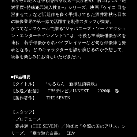
者からの絶大な信頼を誇る渡辺一貴が務め、脚本は CX『絶
対零度~特殊犯罪潜入捜査~』シリーズ、映画『ケイコ 目を
澄ませて』など話題作を多く手掛けてきた酒井雅秋ら日本
の映像業界の第一線で活躍する制作スタッフが集結。
かつてないスケールで贈る“ジャパニーズ・ソードアクショ
ン・エンターテインメント”には、今後も主演級俳優が名を
連ね、若手俳優から名バイプレイヤーなど旬な俳優陣も発
表となる。どのキャラクターを誰が演じるのか予想して、
続報を楽しみにお待ちいただきたい。
■作品概要
【タイトル】 『ちるらん 新撰組鎮魂歌』
【放送／配信】 TBSテレビ／U-NEXT 2026年 春
【製作著作】 THE SEVEN
【スタッフ】
・プロデュース
森井輝（THE SEVEN）／Netflix『今際の国のアリス』シ
リーズ、『幽☆遊☆白書』 ほか