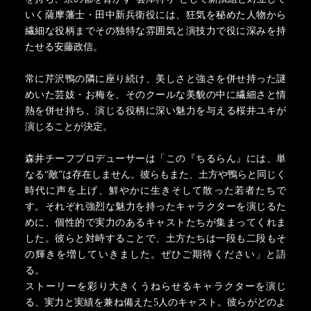
いく薩摩藩士・田中新兵衛役には、狂気を秘めた人物から
繊細な役柄までその独特な雰囲気と演技力で役に深みを持
たせる安藤政信。
常に芹沢鴨の隣に座り続け、美しさと強さを併せ持った謎
めいた芸妓・お梅を、そのクールな美貌の中に繊細さと情
熱を併せ持ち、演じる役柄に深い魅力を与える桜井ユキが
演じることが決定。
森井チーフプロデューサーは「この『ちるらん』には、単
なる“敵”は存在しません。彼らもまた、土方や鴨らと同じく
時代に声を上げ、鮮やかに生きそして散った若者たちで
す。それぞれ強烈な魅力を持ったキャラクターを演じるた
めに、個性的で実力のあるキャストたちが集まってくれま
した。彼らと対峙することで、土方たちは一段も二段もそ
の輝きを増していきました。ぜひご期待ください」と語
る。
ストーリーを彩り大きくうねらせるキャラクターを演じ
る、実力と実績を兼ね備えた5人のキャスト。彼らがどのよ