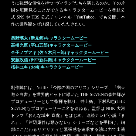
うに強烈な個性を持つ“ヴィラン”たちを演じるのか。その片
鱗を垣間見ることができるキャラクタームービーを番組公
式 SNS や TBS 公式チャンネル「YouTuboo」でも公開。本
作の世界観をぜひ感じていただきたい。
奥野瑛太 (新見錦)キャラクタームービー
高橋光臣 (平山五郎)キャラクタームービー
金子ノブアキ (佐々木只三郎)キャラクタームービー
安藤政信 (田中新兵衛)キャラクタームービー
桜井ユキ (お梅)キャラクタームービー
制作陣には、Netflix『今際の国のアリス』シリーズ、『幽☆
遊☆白書』を世界的ヒットに導いた THE SEVENの森井輝が
プロデューサーとして指揮を執り、井上衛、下村和也(THE
SEVEN)もプロデューサーに名を連ねる。監督は NHK 大河
ドラマ『おんな城主 直虎』をはじめ、連続テレビ小説『ま
れ』、『岸辺露伴は動かない』シリーズなどを手掛け、細
部にこだわるリアリティと緊張感を追求する演出力で出演