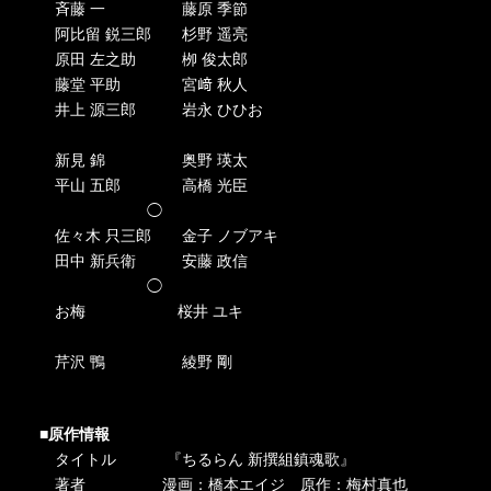
斉藤 一 藤原 季節
阿比留 鋭三郎 杉野 遥亮
原田 左之助 栁 俊太郎
藤堂 平助 宮﨑 秋人
井上 源三郎 岩永 ひひお
新見 錦 奥野 瑛太
平山 五郎 高橋 光臣
◯
佐々木 只三郎 金子 ノブアキ
田中 新兵衛 安藤 政信
◯
お梅 桜井 ユキ
芹沢 鴨 綾野 剛
■原作情報
タイトル 『ちるらん 新撰組鎮魂歌』
著者 漫画：橋本エイジ 原作：梅村真也